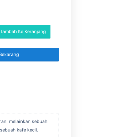
Tambah Ke Keranjang
Sekarang
aran, melainkan sebuah
ebuah kafe kecil.