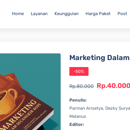
Home
Layanan
Keunggulan
Harga Paket
Post
Marketing Dalam
-50%
Rp.40.00
Rp.80.000
Penulis:
Parman Arisetya, Dezky Sury
Melanus
Editor: