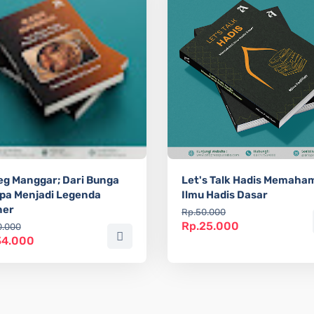
g Manggar; Dari Bunga
Let's Talk Hadis Memaha
pa Menjadi Legenda
Ilmu Hadis Dasar
ner
Rp.50.000
Rp.25.000
0.000
34.000