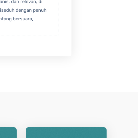
nis, dan relevan, di
 diseduh dengan penuh
ntang bersuara,