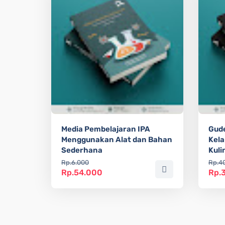
Media Pembelajaran IPA
Gude
Menggunakan Alat dan Bahan
Kela
Sederhana
Kuli
Rp.6.000
Rp.4
Rp.54.000
Rp.