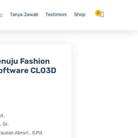
0
Tanya Jawab
Testimoni
Shop
nuju Fashion
Software CLO3D
0
Pd.
, Gr.
auzan Abrori , S.Pd.