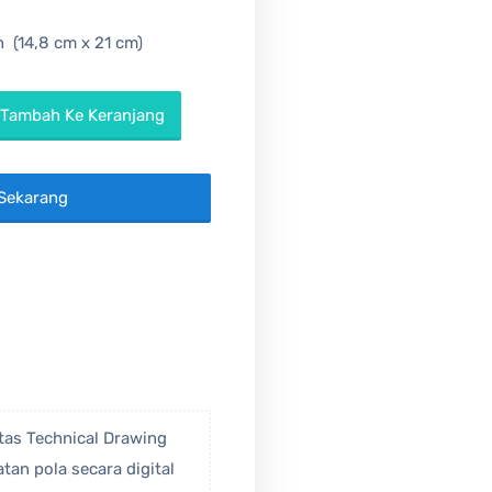
 (14,8 cm x 21 cm)
Tambah Ke Keranjang
Sekarang
itas Technical Drawing
an pola secara digital