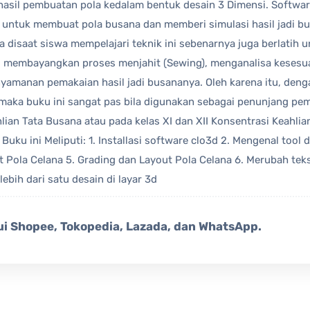
hasil pembuatan pola kedalam bentuk desain 3 Dimensi. Softwar
 untuk membuat pola busana dan memberi simulasi hasil jadi b
 disaat siswa mempelajari teknik ini sebenarnya juga berlatih un
, membayangkan proses menjahit (Sewing), menganalisa kesesua
yamanan pemakaian hasil jadi busananya. Oleh karena itu, deng
, maka buku ini sangat pas bila digunakan sebagai penunjang pemb
lian Tata Busana atau pada kelas XI dan XII Konsentrasi Keahli
ku ini Meliputi: 1. Installasi software clo3d 2. Mengenal tool d
Pola Celana 5. Grading dan Layout Pola Celana 6. Merubah te
lebih dari satu desain di layar 3d
i Shopee, Tokopedia, Lazada, dan WhatsApp.