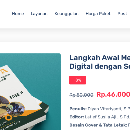
Home
Layanan
Keunggulan
Harga Paket
Post
Langkah Awal Me
Digital dengan 
-8%
Rp.46.00
Rp.50.000
Penulis:
Diyan Vitariyanti, S.
Editor:
Latief Susila Aji., S.Pd.
Desain Cover & Tata Letak:
F